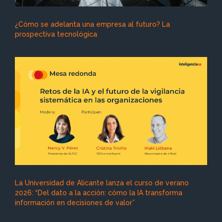
¿Cómo se adelanta una empresa al futuro? La
prospectiva tecnológica
La Universidad de Alicante lanza el curso de verano
2026: “Del dato a la acción: cómo la IA transforma
información en decisiones de valor”