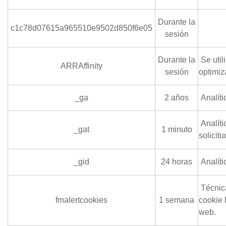
Durante la
c1c78d07615a965510e9502d850f6e05
sesión
Durante la
Se utili
ARRAffinity
sesión
optimiz
_ga
2 años
Analíti
Analíti
_gat
1 minuto
solicitu
_gid
24 horas
Analíti
Técnica
fmalertcookies
1 semana
cookie 
web.