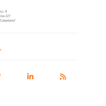
ci, 8
cina 227
Carpetania"
es