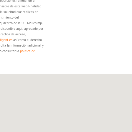
oporciones rellenando el
onsable de esta web.Finalidad
la solicitud que realizas en
ntimiento del
g) dentro de la UE. Mailchimp,
á disponible aqui, aprobado por
erechos de acceso,
ligent.es
así como el derecho
lta la información adicional y
o consultar la
política de