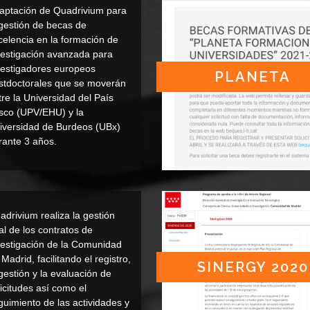
aptación de Quadrivium para
 gestión de becas de
celencia en la formación de
vestigación avanzada para
vestigadores europeos
PLANETA
stdoctorales que se moverán
tre la Universidad del País
sco (UPV/EHU) y la
iversidad de Burdeos (UBx)
rante 3 años.
adrivium realiza la gestión
al de los contratos de
vestigación de la Comunidad
Madrid, facilitando el registro,
SINERGY 2020
 gestión y la evaluación de
licitudes así como el
guimiento de las actividades y