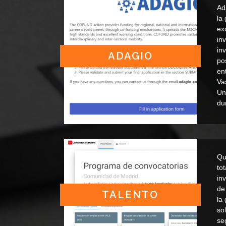
Ad
la
ex
in
in
ADAGIO
po
en
Va
Un
du
Qu
tot
in
de 
TALENTO
la
so
se