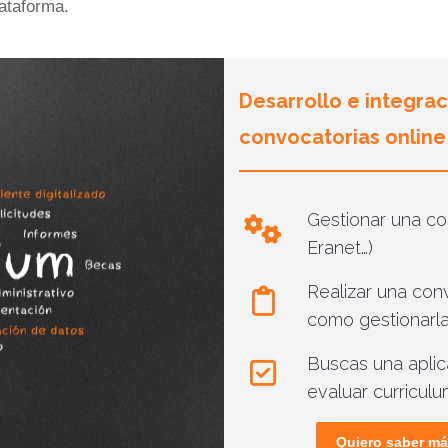
ataforma.
Desarrollo e integra
convocatorias online
Gestionar una co
Eranet…)
Realizar una con
como gestionarla
Buscas una aplic
evaluar curricul
Quiero saber má