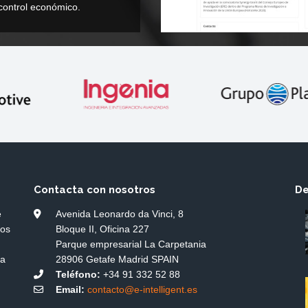
 control económico.
Contacta con nosotros
De
e
Avenida Leonardo da Vinci, 8
dos
Bloque II, Oficina 227
Parque empresarial La Carpetania
ía
28906 Getafe Madrid SPAIN
Teléfono:
+34 91 332 52 88
Email:
contacto@e-intelligent.es