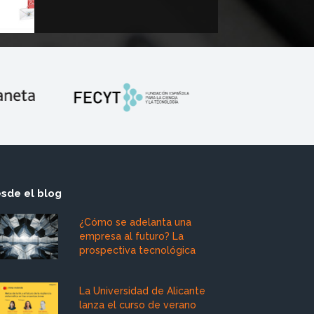
sde el blog
¿Cómo se adelanta una
empresa al futuro? La
prospectiva tecnológica
La Universidad de Alicante
lanza el curso de verano