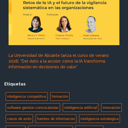
La Universidad de Alicante lanza el curso de verano
2026: “Del dato a la acción: cómo la IA transforma
información en decisiones de valor”
Etiquetas
inteligencia competitiva
formación
software gestion convocatorias
inteligencia artificial
innovacion
casos de exito
fuentes de informacion
inteligencia estrategica