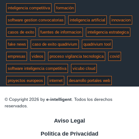
inteligencia competitiva
formación
software gestion convocatorias
inteligencia artificial
innovacion
casos de exito
fuentes de informacion
inteligencia estrategica
fake news
caso de exito quadrivium
quadrivium tool
empresas
videos
proceso vigilancia tecnologica
covid
software inteligencia competitiva
vicubo cloud
proyectos europeos
internet
desarrollo portales web
© Copyright 2026 by
e-intelligent
. Todos los derechos
reservados.
Aviso Legal
Politica de Privacidad