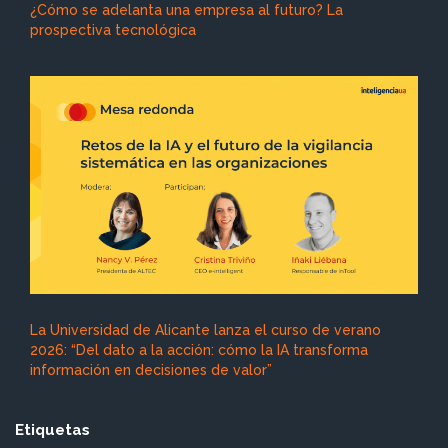
¿Cómo se adelanta una empresa al futuro? La
prospectiva tecnológica
La Universidad de Alicante lanza el curso de verano
2026: “Del dato a la acción: cómo la IA transforma
información en decisiones de valor”
Etiquetas