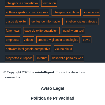
inteligencia competitiva
formación
software gestion convocatorias
inteligencia artificial
innovacion
casos de exito
fuentes de informacion
inteligencia estrategica
fake news
caso de exito quadrivium
quadrivium tool
empresas
videos
proceso vigilancia tecnologica
covid
software inteligencia competitiva
vicubo cloud
proyectos europeos
internet
desarrollo portales web
© Copyright 2026 by
e-intelligent
. Todos los derechos
reservados.
Aviso Legal
Politica de Privacidad