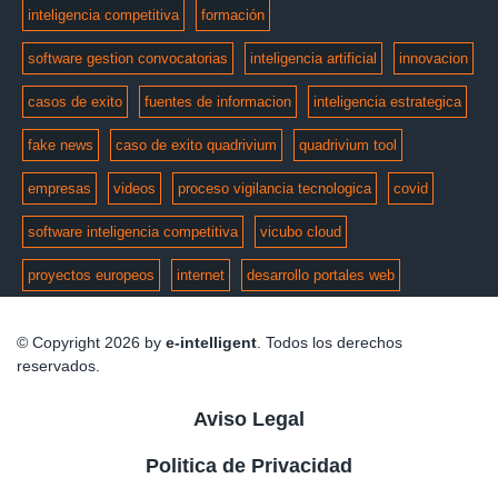
inteligencia competitiva
formación
software gestion convocatorias
inteligencia artificial
innovacion
casos de exito
fuentes de informacion
inteligencia estrategica
fake news
caso de exito quadrivium
quadrivium tool
empresas
videos
proceso vigilancia tecnologica
covid
software inteligencia competitiva
vicubo cloud
proyectos europeos
internet
desarrollo portales web
© Copyright 2026 by
e-intelligent
. Todos los derechos
reservados.
Aviso Legal
Politica de Privacidad