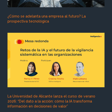
¿Cómo se adelanta una empresa al futuro? La
prospectiva tecnológica
La Universidad de Alicante lanza el curso de verano
2026: “Del dato a la acción: cómo la IA transforma
información en decisiones de valor”