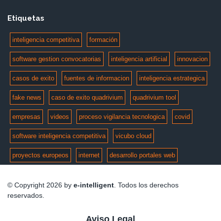
Etiquetas
inteligencia competitiva
formación
software gestion convocatorias
inteligencia artificial
innovacion
casos de exito
fuentes de informacion
inteligencia estrategica
fake news
caso de exito quadrivium
quadrivium tool
empresas
videos
proceso vigilancia tecnologica
covid
software inteligencia competitiva
vicubo cloud
proyectos europeos
internet
desarrollo portales web
© Copyright 2026 by
e-intelligent
. Todos los derechos
reservados.
Aviso Legal