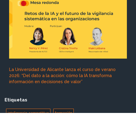
La Universidad de Alicante lanza el curso de verano
2026: “Del dato a la acción: cómo la IA transforma
información en decisiones de valor”
Etiquetas
inteligencia competitiva
formación
software gestion convocatorias
inteligencia artificial
innovacion