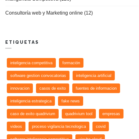
Consultoría web y Marketing online (12)
ETIQUETAS
inteligencia competitiva
formación
software gestion convocatorias
inteligencia artificial
innovacion
casos de exito
fuentes de informacion
inteligencia estrategica
fake news
caso de exito quadrivium
quadrivium tool
empresas
videos
proceso vigilancia tecnologica
covid