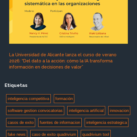
La Universidad de Alicante lanza el curso de verano
2026: “Del dato a la acción: cómo la IA transforma
información en decisiones de valor”
Etiquetas
inteligencia competitiva
formación
software gestion convocatorias
inteligencia artificial
innovacion
casos de exito
fuentes de informacion
inteligencia estrategica
fake news
caso de exito quadrivium
quadrivium tool