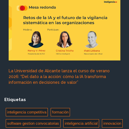
La Universidad de Alicante lanza el curso de verano
2026: “Del dato a la acción: cómo la IA transforma
información en decisiones de valor”
Etiquetas
inteligencia competitiva
formación
software gestion convocatorias
inteligencia artificial
innovacion