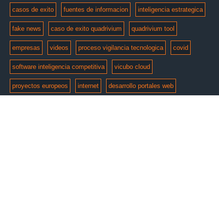
casos de exito
fuentes de informacion
inteligencia estrategica
fake news
caso de exito quadrivium
quadrivium tool
empresas
videos
proceso vigilancia tecnologica
covid
software inteligencia competitiva
vicubo cloud
proyectos europeos
internet
desarrollo portales web
© Copyright 2026 by
e-intelligent
. Todos los derechos
reservados.
Aviso Legal
Politica de Privacidad
Politica de cookies