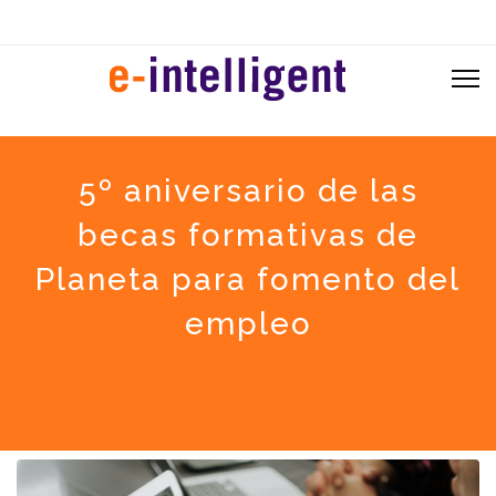
5º aniversario de las
becas formativas de
Planeta para fomento del
empleo