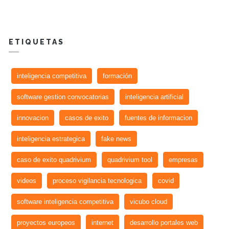
ETIQUETAS
inteligencia competitiva
formación
software gestion convocatorias
inteligencia artificial
innovacion
casos de exito
fuentes de informacion
inteligencia estrategica
fake news
caso de exito quadrivium
quadrivium tool
empresas
videos
proceso vigilancia tecnologica
covid
software inteligencia competitiva
vicubo cloud
proyectos europeos
internet
desarrollo portales web