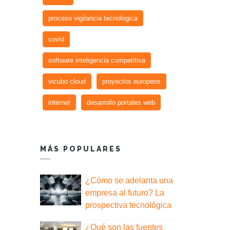
proceso vigilancia tecnologica
covid
software inteligencia competitiva
vicubo cloud
proyectos europeos
internet
desarrollo portales web
MÁS POPULARES
¿Cómo se adelanta una
empresa al futuro? La
prospectiva tecnológica
¿Qué son las fuentes