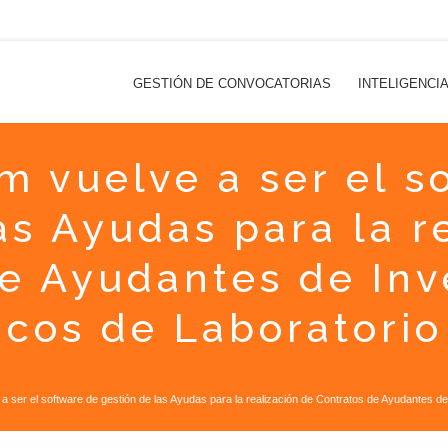
GESTIÓN DE CONVOCATORIAS
INTELIGENCI
m vuelve a ser el s
as Ayudas para la r
e Ayudantes de Inv
icos de Laboratorio
a ser el software de gestión de las Ayudas para la realización de Contratos de Ayudantes d