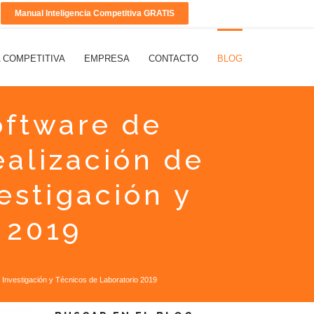
Manual Inteligencia Competitiva GRATIS
A COMPETITIVA
EMPRESA
CONTACTO
BLOG
oftware de
ealización de
estigación y
 2019
e Investigación y Técnicos de Laboratorio 2019