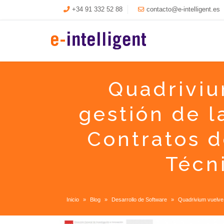
+34 91 332 52 88
contacto@e-intelligent.es
Quadriviu
gestión de l
Contratos d
Técn
Inicio
Blog
Desarrollo de Software
Quadrivium vuelve 