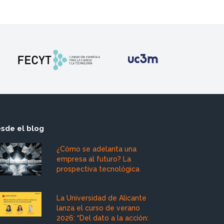
sde el blog
¿Cómo se adelanta una
empresa al futuro? La
prospectiva tecnológica
La Universidad de Alicante
lanza el curso de verano
2026: “Del dato a la acción: