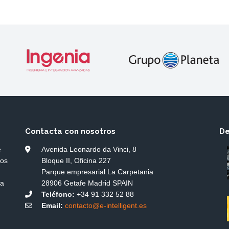
Contacta con nosotros
De
e
Avenida Leonardo da Vinci, 8
dos
Bloque II, Oficina 227
Parque empresarial La Carpetania
ía
28906 Getafe Madrid SPAIN
Teléfono:
+34 91 332 52 88
Email:
contacto@e-intelligent.es