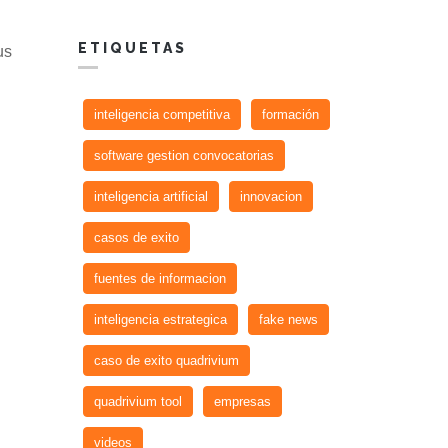
ETIQUETAS
us
inteligencia competitiva
formación
software gestion convocatorias
inteligencia artificial
innovacion
casos de exito
fuentes de informacion
inteligencia estrategica
fake news
caso de exito quadrivium
quadrivium tool
empresas
videos