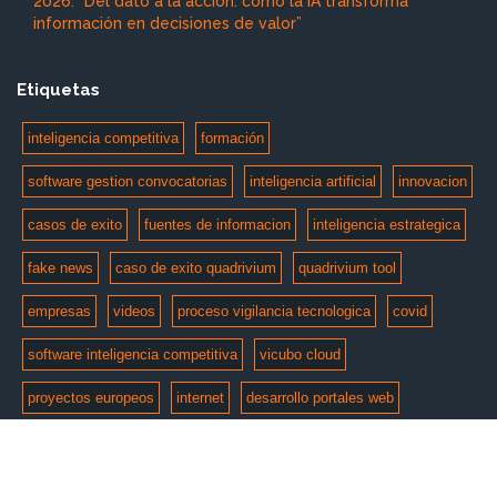
2026: “Del dato a la acción: cómo la IA transforma
información en decisiones de valor”
Etiquetas
inteligencia competitiva
formación
software gestion convocatorias
inteligencia artificial
innovacion
casos de exito
fuentes de informacion
inteligencia estrategica
fake news
caso de exito quadrivium
quadrivium tool
empresas
videos
proceso vigilancia tecnologica
covid
software inteligencia competitiva
vicubo cloud
proyectos europeos
internet
desarrollo portales web
© Copyright 2026 by
e-intelligent
. Todos los derechos
reservados.