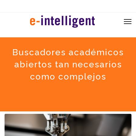
Buscadores académicos
abiertos tan necesarios
como complejos