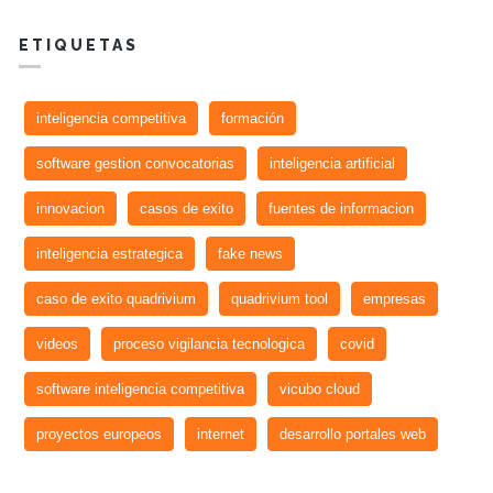
ETIQUETAS
inteligencia competitiva
formación
software gestion convocatorias
inteligencia artificial
innovacion
casos de exito
fuentes de informacion
inteligencia estrategica
fake news
caso de exito quadrivium
quadrivium tool
empresas
videos
proceso vigilancia tecnologica
covid
software inteligencia competitiva
vicubo cloud
proyectos europeos
internet
desarrollo portales web