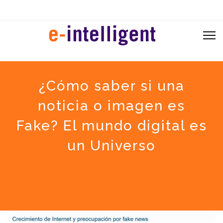
¿Cómo saber si una
noticia o imagen es
Fake? El mundo digital es
un Universo