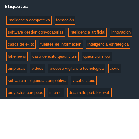
Etiquetas
inteligencia competitiva
formación
software gestion convocatorias
inteligencia artificial
innovacion
casos de exito
fuentes de informacion
inteligencia estrategica
fake news
caso de exito quadrivium
quadrivium tool
empresas
videos
proceso vigilancia tecnologica
covid
software inteligencia competitiva
vicubo cloud
proyectos europeos
internet
desarrollo portales web
© Copyright 2026 by
e-intelligent
. Todos los derechos
reservados.
Aviso Legal