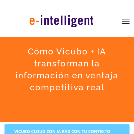
Cómo Vicubo + IA
transforman la
información en ventaja
competitiva real