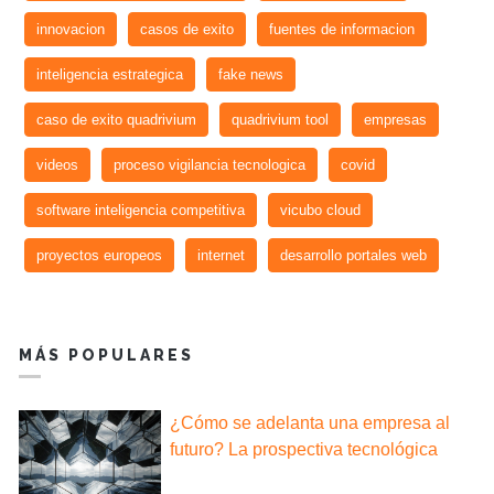
innovacion
casos de exito
fuentes de informacion
inteligencia estrategica
fake news
caso de exito quadrivium
quadrivium tool
empresas
videos
proceso vigilancia tecnologica
covid
software inteligencia competitiva
vicubo cloud
proyectos europeos
internet
desarrollo portales web
MÁS POPULARES
¿Cómo se adelanta una empresa al
futuro? La prospectiva tecnológica