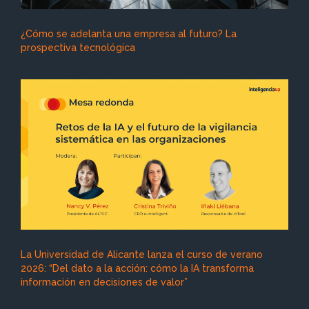
¿Cómo se adelanta una empresa al futuro? La
prospectiva tecnológica
La Universidad de Alicante lanza el curso de verano
2026: “Del dato a la acción: cómo la IA transforma
información en decisiones de valor”