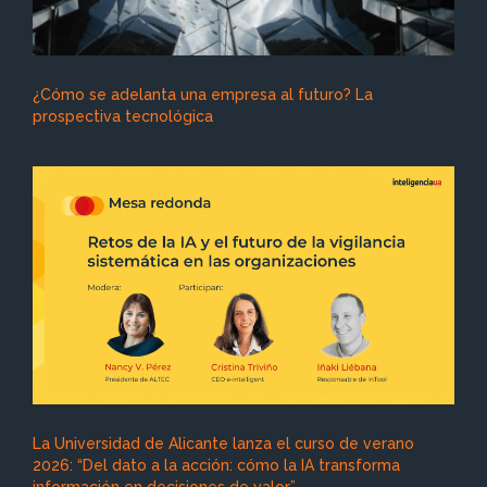
¿Cómo se adelanta una empresa al futuro? La
prospectiva tecnológica
La Universidad de Alicante lanza el curso de verano
2026: “Del dato a la acción: cómo la IA transforma
información en decisiones de valor”