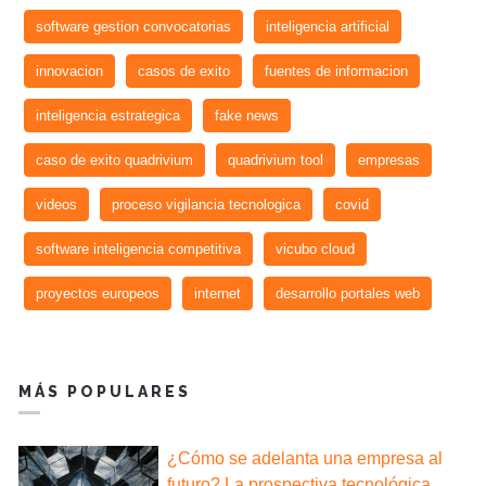
software gestion convocatorias
inteligencia artificial
innovacion
casos de exito
fuentes de informacion
inteligencia estrategica
fake news
caso de exito quadrivium
quadrivium tool
empresas
videos
proceso vigilancia tecnologica
covid
software inteligencia competitiva
vicubo cloud
proyectos europeos
internet
desarrollo portales web
MÁS POPULARES
¿Cómo se adelanta una empresa al
futuro? La prospectiva tecnológica