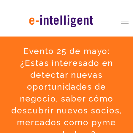
Evento 25 de mayo:
¿Estas interesado en
detectar nuevas
oportunidades de
negocio, saber cómo
descubrir nuevos socios,
mercados como pyme