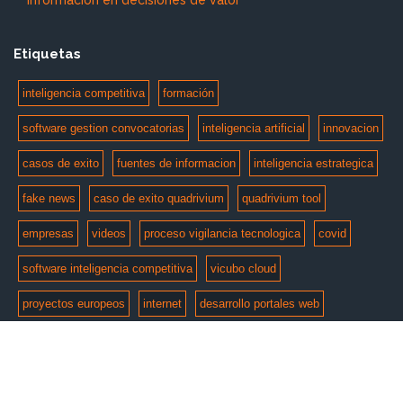
Etiquetas
inteligencia competitiva
formación
software gestion convocatorias
inteligencia artificial
innovacion
casos de exito
fuentes de informacion
inteligencia estrategica
fake news
caso de exito quadrivium
quadrivium tool
empresas
videos
proceso vigilancia tecnologica
covid
software inteligencia competitiva
vicubo cloud
proyectos europeos
internet
desarrollo portales web
© Copyright 2026 by
e-intelligent
. Todos los derechos
reservados.