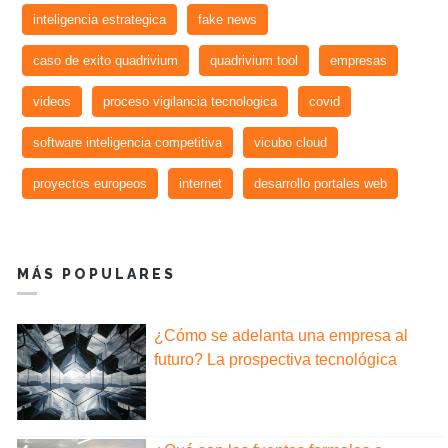
inteligencia estrategica
fake news
caso de exito quadrivium
quadrivium tool
empresas
videos
proceso vigilancia tecnologica
covid
software inteligencia competitiva
vicubo cloud
proyectos europeos
internet
desarrollo portales web
MÁS POPULARES
¿Cómo se adelanta una empresa al
futuro? La prospectiva tecnológica