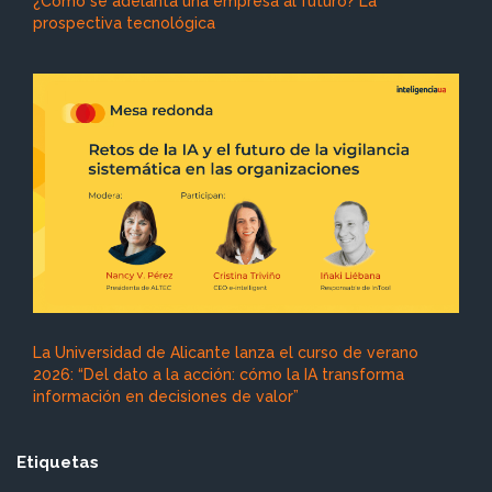
¿Cómo se adelanta una empresa al futuro? La
prospectiva tecnológica
La Universidad de Alicante lanza el curso de verano
2026: “Del dato a la acción: cómo la IA transforma
información en decisiones de valor”
Etiquetas