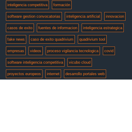
inteligencia competitiva
formación
software gestion convocatorias
inteligencia artificial
innovacion
casos de exito
fuentes de informacion
inteligencia estrategica
fake news
caso de exito quadrivium
quadrivium tool
empresas
videos
proceso vigilancia tecnologica
covid
software inteligencia competitiva
vicubo cloud
proyectos europeos
internet
desarrollo portales web
© Copyright 2026 by
e-intelligent
. Todos los derechos
reservados.
Aviso Legal
Politica de Privacidad