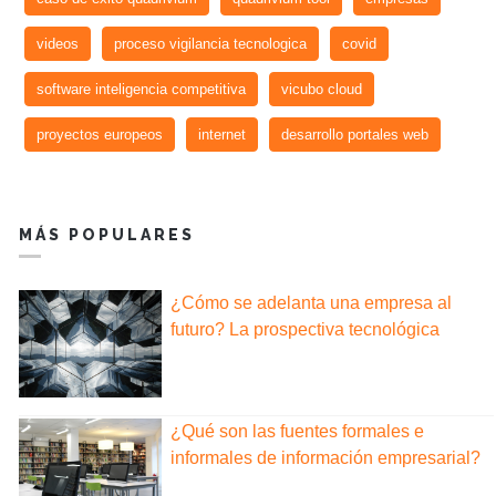
videos
proceso vigilancia tecnologica
covid
software inteligencia competitiva
vicubo cloud
proyectos europeos
internet
desarrollo portales web
MÁS POPULARES
¿Cómo se adelanta una empresa al
futuro? La prospectiva tecnológica
¿Qué son las fuentes formales e
informales de información empresarial?