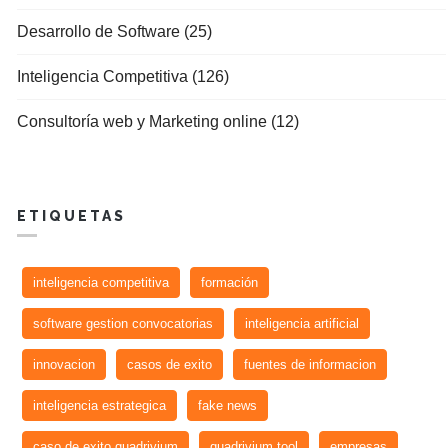
Desarrollo de Software (25)
Inteligencia Competitiva (126)
Consultoría web y Marketing online (12)
ETIQUETAS
inteligencia competitiva
formación
software gestion convocatorias
inteligencia artificial
innovacion
casos de exito
fuentes de informacion
inteligencia estrategica
fake news
caso de exito quadrivium
quadrivium tool
empresas