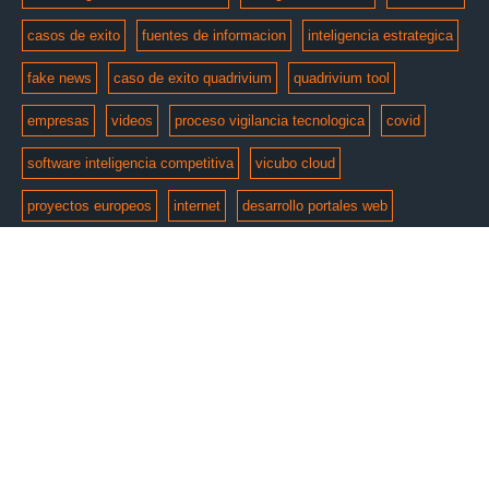
casos de exito
fuentes de informacion
inteligencia estrategica
fake news
caso de exito quadrivium
quadrivium tool
empresas
videos
proceso vigilancia tecnologica
covid
software inteligencia competitiva
vicubo cloud
proyectos europeos
internet
desarrollo portales web
© Copyright 2026 by
e-intelligent
. Todos los derechos
reservados.
Aviso Legal
Politica de Privacidad
Politica de cookies