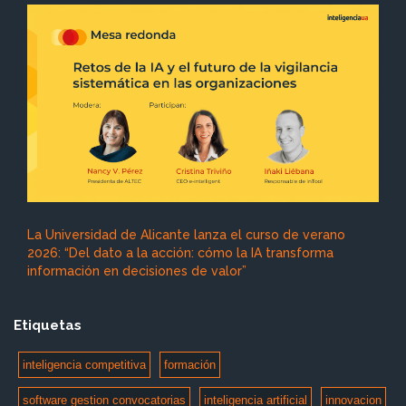
La Universidad de Alicante lanza el curso de verano
2026: “Del dato a la acción: cómo la IA transforma
información en decisiones de valor”
Etiquetas
inteligencia competitiva
formación
software gestion convocatorias
inteligencia artificial
innovacion