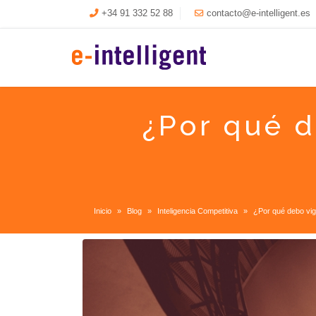
+34 91 332 52 88
contacto@e-intelligent.es
¿Por qué d
Inicio
Blog
Inteligencia Competitiva
¿Por qué debo vig