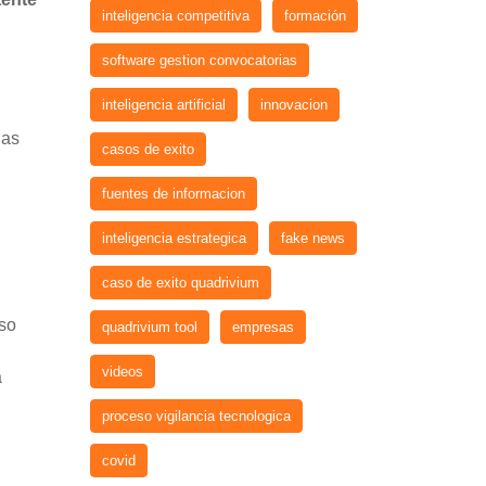
inteligencia competitiva
formación
software gestion convocatorias
inteligencia artificial
innovacion
ias
casos de exito
fuentes de informacion
inteligencia estrategica
fake news
caso de exito quadrivium
eso
quadrivium tool
empresas
videos
a
proceso vigilancia tecnologica
covid