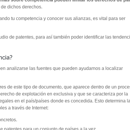
n de dichos derechos.
jando tu competencia y conocer sus alianzas, es vital para ser
io de patentes, para así también poder identificar las tendenc
ncia?
ben analizarse las fuentes que pueden ayudarnos a localizar
lares de este tipo de documento, que aparece dentro de un proc
erecho de explotación en exclusiva y que se caracteriza por la
 legales en el país/países donde es concedida. Esto determina l
les a través de Internet:
oncretos.
 patentes para un conjunto de países a la vez.