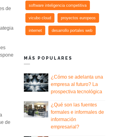
software inteligencia competitiva
es de
vicubo cloud
proyectos europeos
rategia
internet
desarrollo portales web
 es
Dispone
MÁS POPULARES
¿Cómo se adelanta una
empresa al futuro? La
prospectiva tecnológica
¿Qué son las fuentes
formales e informales de
a
información
se de
empresarial?