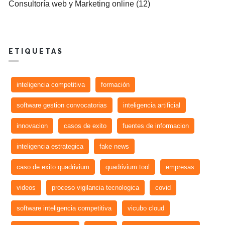
Consultoría web y Marketing online (12)
ETIQUETAS
inteligencia competitiva
formación
software gestion convocatorias
inteligencia artificial
innovacion
casos de exito
fuentes de informacion
inteligencia estrategica
fake news
caso de exito quadrivium
quadrivium tool
empresas
videos
proceso vigilancia tecnologica
covid
software inteligencia competitiva
vicubo cloud