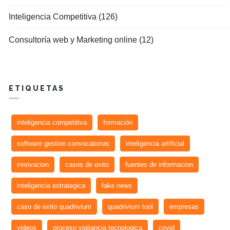
Inteligencia Competitiva (126)
Consultoría web y Marketing online (12)
ETIQUETAS
inteligencia competitiva
formación
software gestion convocatorias
inteligencia artificial
innovacion
casos de exito
fuentes de informacion
inteligencia estrategica
fake news
caso de exito quadrivium
quadrivium tool
empresas
videos
proceso vigilancia tecnologica
covid