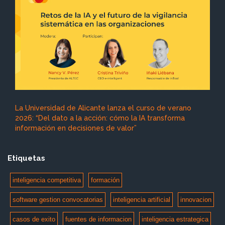
La Universidad de Alicante lanza el curso de verano
2026: “Del dato a la acción: cómo la IA transforma
información en decisiones de valor”
Etiquetas
inteligencia competitiva
formación
software gestion convocatorias
inteligencia artificial
innovacion
casos de exito
fuentes de informacion
inteligencia estrategica