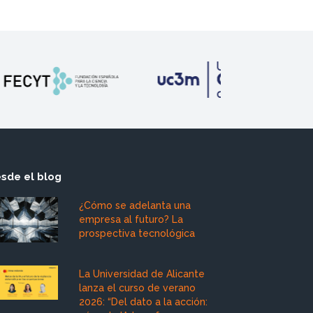
sde el blog
¿Cómo se adelanta una
empresa al futuro? La
prospectiva tecnológica
La Universidad de Alicante
lanza el curso de verano
2026: “Del dato a la acción: