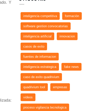
ado. Y
inteligencia competitiva
formación
software gestion convocatorias
inteligencia artificial
innovacion
casos de exito
fuentes de informacion
inteligencia estrategica
fake news
caso de exito quadrivium
quadrivium tool
empresas
videos
lizada:
proceso vigilancia tecnologica