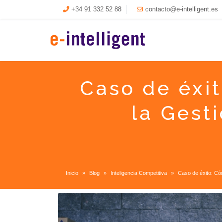
+34 91 332 52 88
contacto@e-intelligent.es
Caso de éxit
la Gest
Inicio
Blog
Inteligencia Competitiva
Caso de éxito: Có