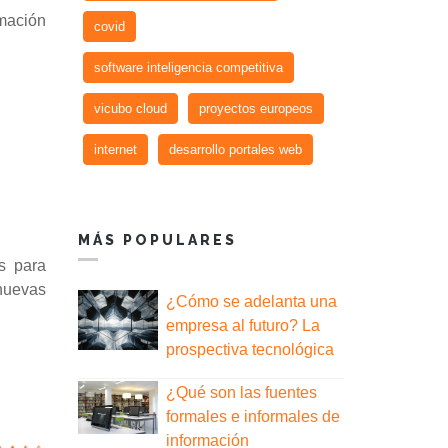
mación
covid
software inteligencia competitiva
vicubo cloud
proyectos europeos
internet
desarrollo portales web
MÁS POPULARES
as para
 nuevas
¿Cómo se adelanta una
empresa al futuro? La
prospectiva tecnológica
¿Qué son las fuentes
formales e informales de
información