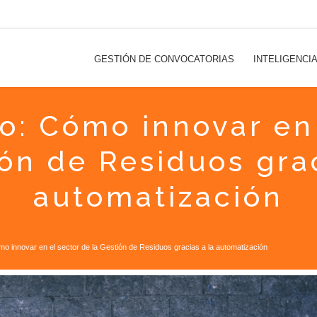
GESTIÓN DE CONVOCATORIAS
INTELIGENCI
o: Cómo innovar en
ión de Residuos grac
automatización
mo innovar en el sector de la Gestión de Residuos gracias a la automatización