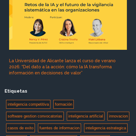
La Universidad de Alicante lanza el curso de verano
2026: “Del dato a la acción: cómo la IA transforma
información en decisiones de valor”
Etiquetas
inteligencia competitiva
formación
software gestion convocatorias
inteligencia artificial
innovacion
casos de exito
fuentes de informacion
inteligencia estrategica