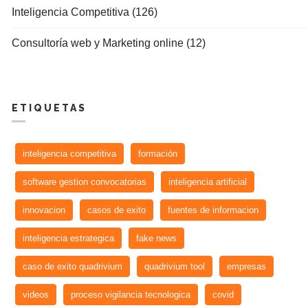
Inteligencia Competitiva (126)
Consultoría web y Marketing online (12)
ETIQUETAS
inteligencia competitiva
formación
software gestion convocatorias
inteligencia artificial
innovacion
casos de exito
fuentes de informacion
inteligencia estrategica
fake news
caso de exito quadrivium
quadrivium tool
empresas
videos
proceso vigilancia tecnologica
covid