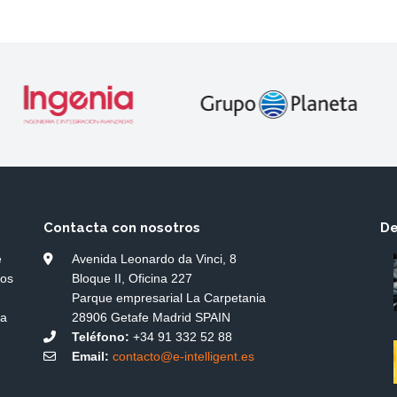
Contacta con nosotros
De
e
Avenida Leonardo da Vinci, 8
dos
Bloque II, Oficina 227
Parque empresarial La Carpetania
ía
28906 Getafe Madrid SPAIN
Teléfono:
+34 91 332 52 88
Email:
contacto@e-intelligent.es