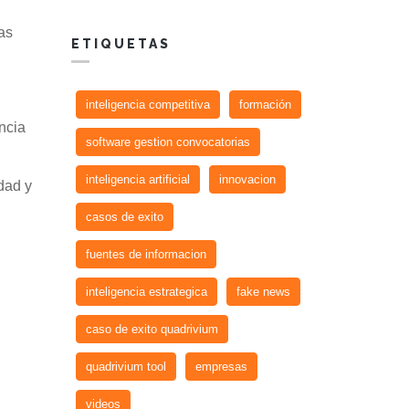
as
ETIQUETAS
inteligencia competitiva
formación
ncia
software gestion convocatorias
inteligencia artificial
innovacion
idad y
casos de exito
fuentes de informacion
inteligencia estrategica
fake news
caso de exito quadrivium
quadrivium tool
empresas
videos