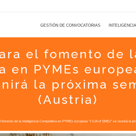
GESTIÓN DE CONVOCATORIAS
INTELIGENCI
ara el fomento de l
a en PYMEs europea
unirá la próxima se
(Austria)
el fomento de la Inteligencia Competitiva en PYMEs europeas “I-CIA of SMEs” se reunirá la 