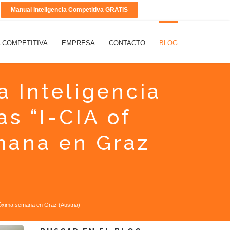
Manual Inteligencia Competitiva GRATIS
A COMPETITIVA
EMPRESA
CONTACTO
BLOG
a Inteligencia
s “I-CIA of
mana en Graz
próxima semana en Graz (Austria)