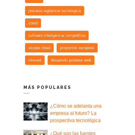
proceso vigilancia tecnologica
covid
software inteligencia competitiva
vicubo cloud
proyectos europeos
internet
desarrollo portales web
MÁS POPULARES
¿Cómo se adelanta una
empresa al futuro? La
prospectiva tecnológica
¿Qué son las fuentes