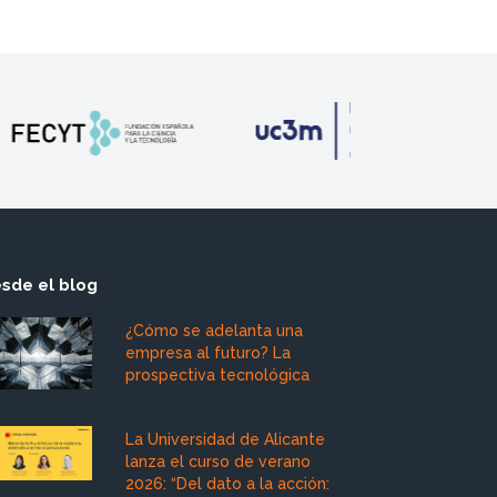
sde el blog
¿Cómo se adelanta una
empresa al futuro? La
prospectiva tecnológica
La Universidad de Alicante
lanza el curso de verano
2026: “Del dato a la acción: