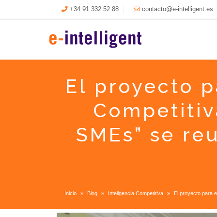
+34 91 332 52 88
contacto@e-intelligent.es
El proyecto p
Competitiv
SMEs” se re
Inicio
Blog
Inteligencia Competitiva
El proyecto para 