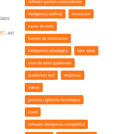
software gestion convocatorias
inteligencia artificial
innovacion
datos
casos de exito
DC
, así
fuentes de informacion
inteligencia estrategica
fake news
caso de exito quadrivium
quadrivium tool
empresas
videos
proceso vigilancia tecnologica
covid
software inteligencia competitiva