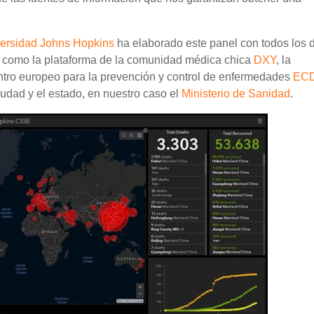
ersidad Johns Hopkins
ha elaborado este panel con todos los 
: como la plataforma de la comunidad médica chica
DXY
, la
entro europeo para la prevención y control de enfermedades
EC
iudad y el estado, en nuestro caso el
Ministerio de Sanidad
.