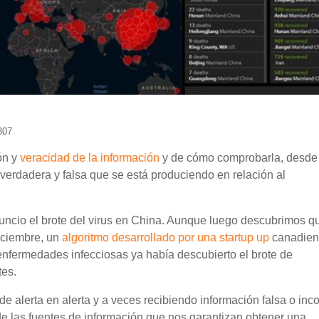
307
ón y
veracidad de la información
y de cómo comprobarla, desde 
verdadera y falsa que se está produciendo en relación al
ncio el brote del virus en China. Aunque luego descubrimos q
 diciembre, un
algoritmo desarrollado por una startup up
canadien
 enfermedades infecciosas ya había descubierto el brote de
tes.
 alerta en alerta y a veces recibiendo información falsa o inco
de las fuentes de información que nos garantizan obtener una