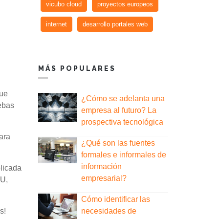
vicubo cloud
proyectos europeos
internet
desarrollo portales web
MÁS POPULARES
fue
¿Cómo se adelanta una
uebas
empresa al futuro? La
prospectiva tecnológica
ara
¿Qué son las fuentes
formales e informales de
información
blicada
empresarial?
UU,
Cómo identificar las
s!
necesidades de