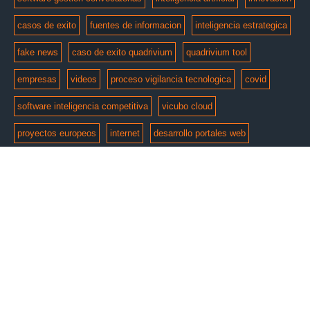
casos de exito
fuentes de informacion
inteligencia estrategica
fake news
caso de exito quadrivium
quadrivium tool
empresas
videos
proceso vigilancia tecnologica
covid
software inteligencia competitiva
vicubo cloud
proyectos europeos
internet
desarrollo portales web
© Copyright 2026 by
e-intelligent
. Todos los derechos
reservados.
Aviso Legal
Politica de Privacidad
Politica de cookies