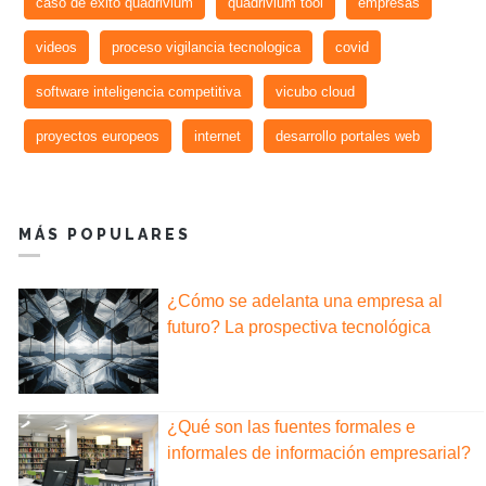
caso de exito quadrivium
quadrivium tool
empresas
videos
proceso vigilancia tecnologica
covid
software inteligencia competitiva
vicubo cloud
proyectos europeos
internet
desarrollo portales web
MÁS POPULARES
¿Cómo se adelanta una empresa al
futuro? La prospectiva tecnológica
¿Qué son las fuentes formales e
informales de información empresarial?