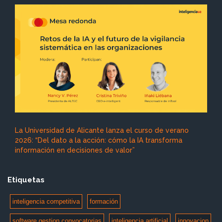
La Universidad de Alicante lanza el curso de verano
2026: “Del dato a la acción: cómo la IA transforma
información en decisiones de valor”
Etiquetas
inteligencia competitiva
formación
software gestion convocatorias
inteligencia artificial
innovacion