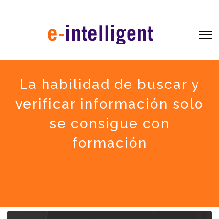
La habilidad de buscar y
verificar información solo
se consigue con
formación