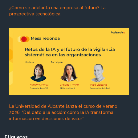
¿Cómo se adelanta una empresa al futuro? La
prospectiva tecnológica
La Universidad de Alicante lanza el curso de verano
2026: “Del dato a la acción: cómo la IA transforma
información en decisiones de valor”
Etiquetas