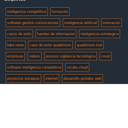
inteligencia competitiva
formación
software gestion convocatorias
inteligencia artificial
innovacion
casos de exito
fuentes de informacion
inteligencia estrategica
fake news
caso de exito quadrivium
quadrivium tool
empresas
videos
proceso vigilancia tecnologica
covid
software inteligencia competitiva
vicubo cloud
proyectos europeos
internet
desarrollo portales web
© Copyright 2026 by
e-intelligent
. Todos los derechos
reservados.
Aviso Legal
Politica de Privacidad