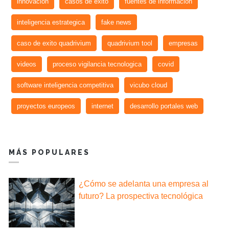
innovacion
casos de exito
fuentes de informacion
inteligencia estrategica
fake news
caso de exito quadrivium
quadrivium tool
empresas
videos
proceso vigilancia tecnologica
covid
software inteligencia competitiva
vicubo cloud
proyectos europeos
internet
desarrollo portales web
MÁS POPULARES
¿Cómo se adelanta una empresa al
futuro? La prospectiva tecnológica