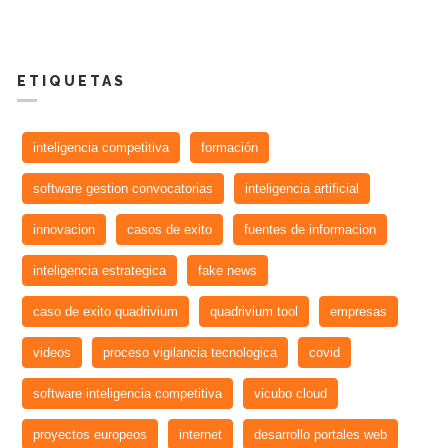
ETIQUETAS
inteligencia competitiva
formación
software gestion convocatorias
inteligencia artificial
innovacion
casos de exito
fuentes de informacion
inteligencia estrategica
fake news
caso de exito quadrivium
quadrivium tool
empresas
videos
proceso vigilancia tecnologica
covid
software inteligencia competitiva
vicubo cloud
proyectos europeos
internet
desarrollo portales web