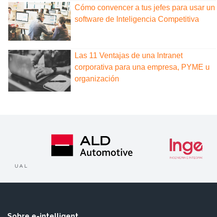
Cómo convencer a tus jefes para usar un
software de Inteligencia Competitiva
Las 11 Ventajas de una Intranet
corporativa para una empresa, PYME u
organización
Sobre e-intelligent